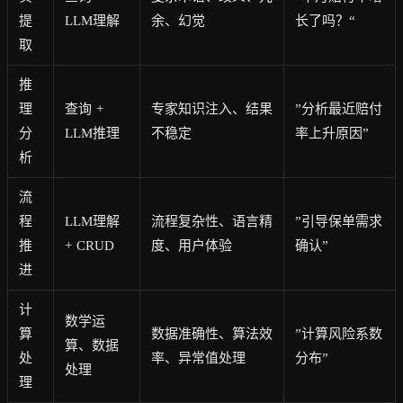
提
LLM理解
余、幻觉
长了吗？“
取
推
理
查询 +
专家知识注入、结果
”分析最近赔付
分
LLM推理
不稳定
率上升原因”
析
流
程
LLM理解
流程复杂性、语言精
”引导保单需求
推
+ CRUD
度、用户体验
确认”
进
计
数学运
算
数据准确性、算法效
”计算风险系数
算、数据
处
率、异常值处理
分布”
处理
理