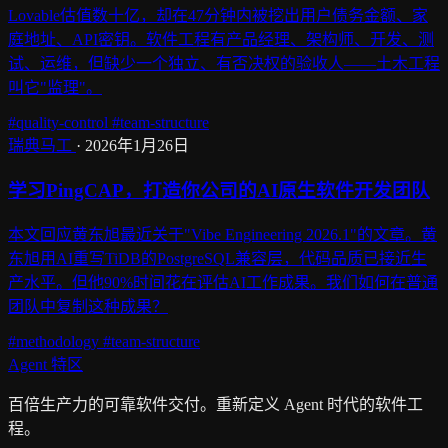
Lovable估值数十亿，却在47分钟内被挖出用户债务金额、家
庭地址、API密钥。软件工程有产品经理、架构师、开发、测
试、运维，但缺少一个独立、有否决权的验收人——土木工程
叫它"监理"。
#quality-control
#team-structure
瑞典马工
·
2026年1月26日
学习PingCAP，打造你公司的AI原生软件开发团队
本文回应黄东旭最近关于"Vibe Engineering 2026.1"的文章。黄
东旭用AI重写TiDB的PostgreSQL兼容层，代码品质已接近生
产水平。但他90%时间花在评估AI工作成果。我们如何在普通
团队中复制这种成果？
#methodology
#team-structure
Agent
特区
百倍生产力的可靠软件交付。重新定义 Agent 时代的软件工
程。