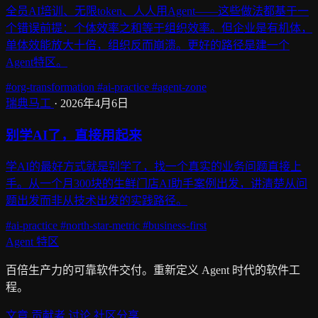
全员AI培训、无限token、人人用Agent——这些做法都基于一
个错误前提：个体效率之和等于组织效率。但企业是有机体，
单体效能放大十倍，组织反而崩溃。更好的路径是建一个
Agent特区。
#org-transformation
#ai-practice
#agent-zone
瑞典马工
·
2026年4月6日
别学AI了，直接用起来
学AI的最好方式就是别学了，找一个真实的业务问题直接上
手。从一个月300块的生鲜门店AI助手案例出发，讲清楚从问
题出发而非从技术出发的实践路径。
#ai-practice
#north-star-metric
#business-first
Agent
特区
百倍生产力的可靠软件交付。重新定义 Agent 时代的软件工
程。
文章
贡献者
讨论
社区分享