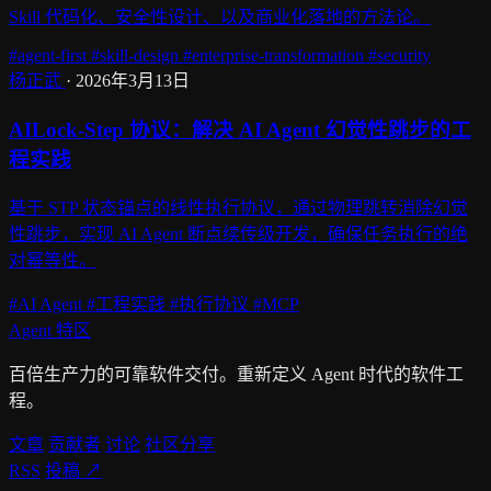
Skill 代码化、安全性设计、以及商业化落地的方法论。
#agent-first
#skill-design
#enterprise-transformation
#security
杨正武
·
2026年3月13日
AILock-Step 协议：解决 AI Agent 幻觉性跳步的工
程实践
基于 STP 状态锚点的线性执行协议，通过物理跳转消除幻觉
性跳步，实现 AI Agent 断点续传级开发，确保任务执行的绝
对幂等性。
#AI Agent
#工程实践
#执行协议
#MCP
Agent
特区
百倍生产力的可靠软件交付。重新定义 Agent 时代的软件工
程。
文章
贡献者
讨论
社区分享
RSS
投稿
↗