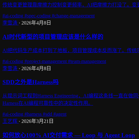
传统变更管理靠摩擦力控制变更频率，AI把摩擦力打没了。变
#ai-coding
#spec-coding
#change-management
李雪涛
·
2026年4月8日
AI时代新型的项目管理应该是什么样的
AI把代码生产成本打到了地板，项目管理成本反而涨了。传统
#ai-coding
#project-management
#team-management
李雪涛
·
2026年4月8日
SDD之外是Harness吗
从提示词工程到Harness Engineering，AI编程这条
Harness在AI编程可靠性中的决定性作用。
#ai-coding
#harness
#sdd
#agent
王艺辉
·
2026年3月21日
如何放心100% AI交付需求 — Loop 与 Agent Loop