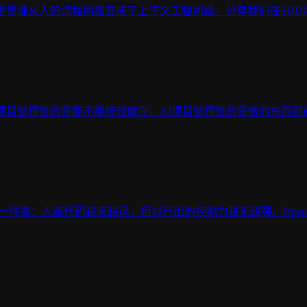
更管理从人的流程问题变成了上下文工程问题。分享我们在SD
项目管理管的是能不能按时做完，AI项目管理管的是做的东西
线一直在做同一件事：人离代码越来越远，但对产出的控制力越来越强。Ope